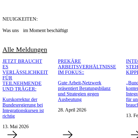
NEUIGKEITEN
:
Was uns im Moment beschäftigt
Alle Meldungen
JETZT BRAUCHT
PREKÄRE
INT
ES
ARBEITSVERHÄLTNISSE
STEH
VERLÄSSLICHKEIT
IM FOKUS:
:
KIPP
FÜR
Gute Arbeit-Netzwerk
„Bund
TEILNEHMENDE
präsentiert Beratungsbilanz
konter
UND TRÄGER
:
und Strategien gegen
Integr
Kurskorrektur der
Ausbeutung
für un
Bundesregierung bei
brauc
28. April 2026
Integrationskursen ist
13. F
richtig
13. Mai 2026