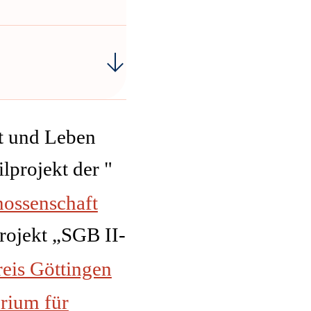
it und Leben
lprojekt der "
nossenschaft
rojekt „SGB II-
eis Göttingen
rium für