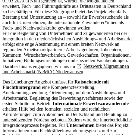
01.03.2020 in Kraft getreten ist, wurden die Möglichkeiten
erweitert, Fach- und Führungskräfte aus Drittstaaten in Deutschland
zu beschäftigen. Für diese Zielgruppe bietet das Projekt ebenfalls
Beratung und Unterstützung an – sowohl für Erwerbssuchende als
auch für Unternehmen, die internationale Zuwanderer*innen als
Fach- und Nachwuchskräfte gewinnen wollen.
Für die Begleitung von Unternehmen und Zugewanderten bei der
Integration in den niedersächsischen Ausbildungs- und Arbeitsmarkt
erfolgt eine enge Abstimmung mit einem breiten Netzwerk an
regionalen Arbeitsmarktpartnern: Arbeitsagenturen, Jobcentern,
Kammern, Wirtschaftsverbänden, Gewerkschaften, Organisationen,
Initiativen, Bildungseinrichtungen und speziellen Fachberatungen.
Darüber hinaus engagieren wir uns im
Netzwerk Migrantinnen
und Arbeitsmarkt (NeMiA) Niedersachsen
.
Das Lüneburger Angebot umfasst für
Ratsuchende mit
Fluchthintergrund
eine Kompetenzfeststellung,
Anerkennungsberatung, Orientierung auf dem Ausbildungs- und
Arbeitsmarkt, Begleitung des Bewerbungsverfahrens sowie der
ersten Schritte im Betrieb.
Internationale Erwerbszuwandernde
erhalten Hilfe bei den formalen, sozialen und rechtlichen
Anforderungen zum Ankommen in Deutschland und Beratung zu
unterstützenden Förderangeboten. Zudem wird der innerbetriebliche
Integrationsprozess begleitet. Für
Unternehmen
bietet das Projekt
Informationen zum Fachkräfteeinwanderungsgesetz und zur