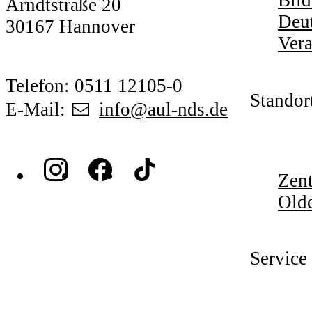
Bild
Arndtstraße 20
Deut
30167 Hannover
Vera
Telefon: 0511 12105-0
Standor
E-Mail:
info@aul-nds.de
Zent
Old
Service