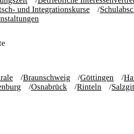
ungszeit
Betriebliche Interessenvertr
sch- und Integrationskurse
Schulabsc
nstaltungen
te
rale
Braunschweig
Göttingen
Ha
enburg
Osnabrück
Rinteln
Salzgit