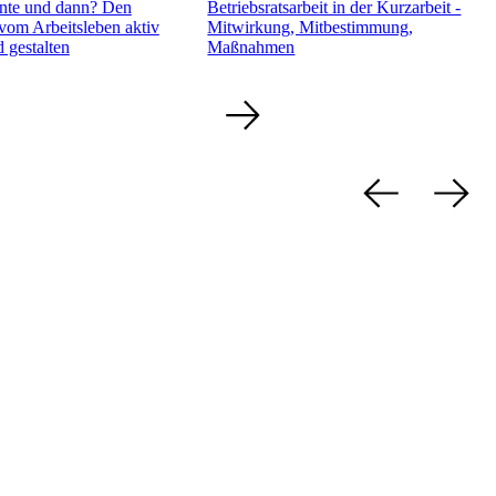
ente und dann? Den
Betriebsratsarbeit in der Kurzarbeit -
om Arbeitsleben aktiv
Mitwirkung, Mitbestimmung,
 gestalten
Maßnahmen