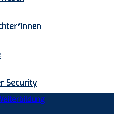
chter*innen
e
r Security
Weiterbildung