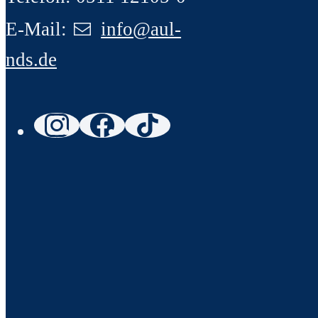
E-Mail:
info@aul-
nds.de