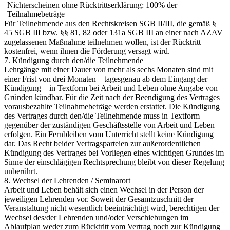
Nichterscheinen ohne Rücktrittserklärung: 100% der
Teilnahmebeträge
Für Teilnehmende aus den Rechtskreisen SGB II/III, die gemäß §
45 SGB III bzw. §§ 81, 82 oder 131a SGB III an einer nach AZAV
zugelassenen Maßnahme teilnehmen wollen, ist der Rücktritt
kostenfrei, wenn ihnen die Förderung versagt wird.
7. Kündigung durch den/die Teilnehmende
Lehrgänge mit einer Dauer von mehr als sechs Monaten sind mit
einer Frist von drei Monaten – tagesgenau ab dem Eingang der
Kündigung – in Textform bei Arbeit und Leben ohne Angabe von
Gründen kündbar. Für die Zeit nach der Beendigung des Vertrages
vorausbezahlte Teilnahmebeträge werden erstattet. Die Kündigung
des Vertrages durch den/die Teilnehmende muss in Textform
gegenüber der zuständigen Geschäftsstelle von Arbeit und Leben
erfolgen. Ein Fernbleiben vom Unterricht stellt keine Kündigung
dar. Das Recht beider Vertragsparteien zur außerordentlichen
Kündigung des Vertrages bei Vorliegen eines wichtigen Grundes im
Sinne der einschlägigen Rechtsprechung bleibt von dieser Regelung
unberührt.
8. Wechsel der Lehrenden / Seminarort
Arbeit und Leben behält sich einen Wechsel in der Person der
jeweiligen Lehrenden vor. Soweit der Gesamtzuschnitt der
Veranstaltung nicht wesentlich beeinträchtigt wird, berechtigen der
Wechsel des/der Lehrenden und/oder Verschiebungen im
Ablaufplan weder zum Rücktritt vom Vertrag noch zur Kündigung