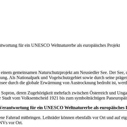
ntwortung für ein UNESCO Weltnaturerbe als europäisches Projekt
 einem gemeinsamen Naturschutzprojekt am Neusiedler See. Der See,
ung. Als Nationalpark und Vogelschutzgebiet sowie durch seine prägen
ppensee durch die globale Erwärmung von Austrocknung bedroht ist, w
 Sopron, deren Zugehörigkeit mehrfach zwischen Österreich und Ungar
r Stadt vom Volksentscheid 1921 bis zum symbolträchtigen Paneuropäi
 Verantwortung für ein UNESCO Weltnaturerbe als europäisches 
ne Fahrrad mitbringen. Leihräder können ebenfalls vor Ort und auf ei
NVs vor Ort.