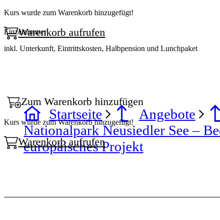
Kurs wurde zum Warenkorb hinzugefügt!
Warenkorb aufrufen
Einzelzimmer
inkl. Unterkunft, Eintrittskosten, Halbpension und Lunchpaket
Zum Warenkorb hinzufügen
Startseite
Angebote
Kurs wurde zum Warenkorb hinzugefügt!
Nationalpark Neusiedler See – B
Warenkorb aufrufen
europäisches Projekt