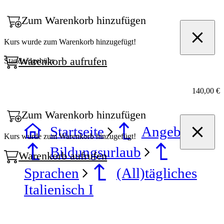
Zum Warenkorb hinzufügen
Kurs wurde zum Warenkorb hinzugefügt!
Warenkorb aufrufen
Standardgebühr
140,00 €
Zum Warenkorb hinzufügen
Startseite
Angebote
Kurs wurde zum Warenkorb hinzugefügt!
Bildungsurlaub
Warenkorb aufrufen
Sprachen
(All)tägliches
Italienisch I