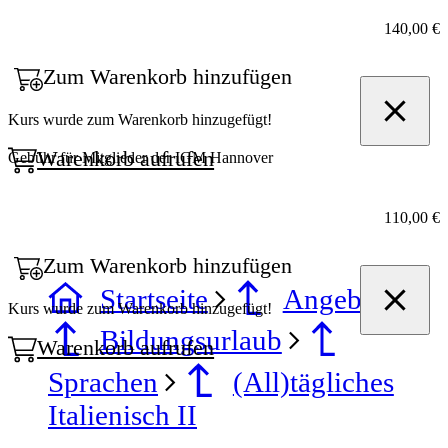
140,00 €
Zum Warenkorb hinzufügen
Kurs wurde zum Warenkorb hinzugefügt!
Warenkorb aufrufen
Gebühr für Mitglieder der IGM Hannover
110,00 €
Zum Warenkorb hinzufügen
Startseite
Angebote
Kurs wurde zum Warenkorb hinzugefügt!
Bildungsurlaub
Warenkorb aufrufen
Sprachen
(All)tägliches
Italienisch II